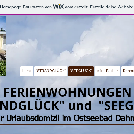
m Homepage-Baukasten von
.com
erstellt. Erstelle deine Websit
Home
"STRANDGLÜCK"
"SEEGLÜCK"
Info + Buchen
Dahm
FERIENWOHNUNGEN
ANDGLÜCK" und "SEE
hr Urlaubsdomizil im Ostseebad Dah